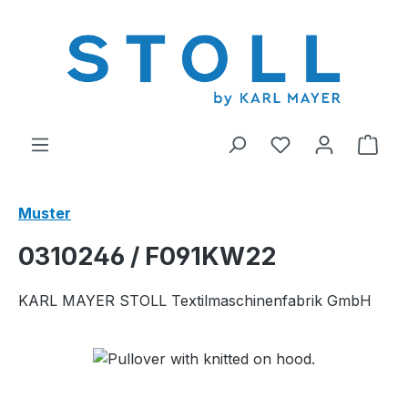
alt springen
Du hast 0 Produ
Ware
Muster
0310246 / F091KW22
KARL MAYER STOLL Textilmaschinenfabrik GmbH
Bildergalerie überspringen