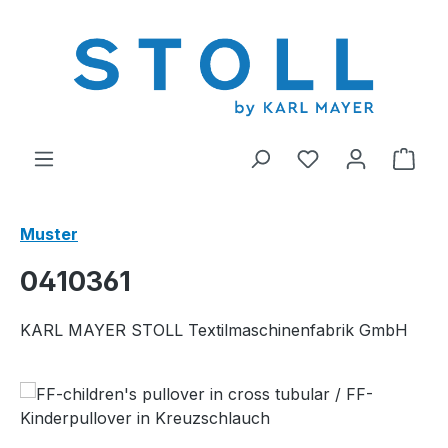
alt springen
Du hast 0 Produ
Ware
Muster
0410361
KARL MAYER STOLL Textilmaschinenfabrik GmbH
Bildergalerie überspringen