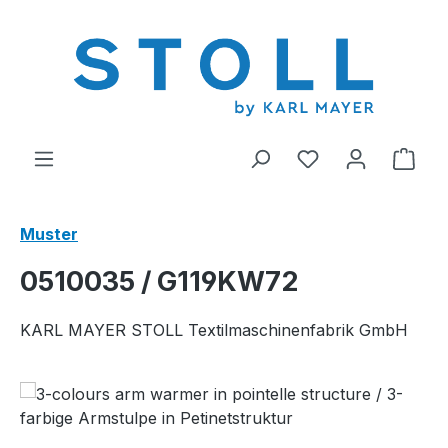
alt springen
Du hast 0 Produ
Ware
Muster
0510035 / G119KW72
KARL MAYER STOLL Textilmaschinenfabrik GmbH
Bildergalerie überspringen