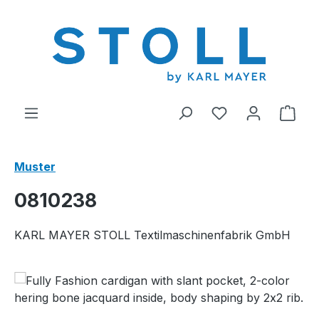
alt springen
Du hast 0 Produ
Ware
Muster
0810238
KARL MAYER STOLL Textilmaschinenfabrik GmbH
Bildergalerie überspringen