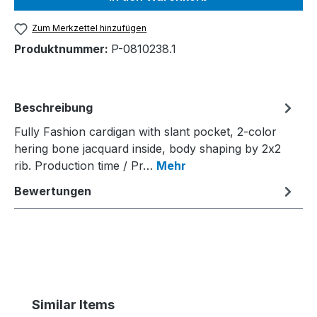
Zum Merkzettel hinzufügen
Produktnummer:
P-0810238.1
Beschreibung
Fully Fashion cardigan with slant pocket, 2-color
hering bone jacquard inside, body shaping by 2x2
rib. Production time / Pr…
Mehr
Bewertungen
Produktgalerie überspringen
Similar Items