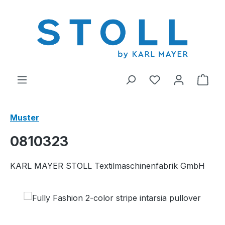
alt springen
Du hast 0 Produ
Ware
Muster
0810323
KARL MAYER STOLL Textilmaschinenfabrik GmbH
Bildergalerie überspringen