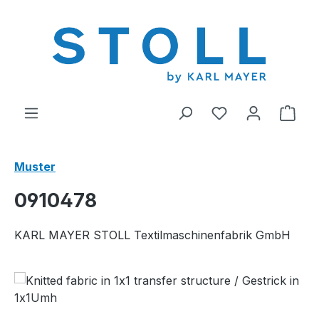
alt springen
Du hast 0 Produ
Ware
Muster
0910478
KARL MAYER STOLL Textilmaschinenfabrik GmbH
Bildergalerie überspringen