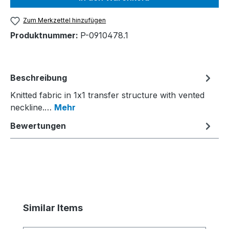
Zum Merkzettel hinzufügen
Produktnummer:
P-0910478.1
Beschreibung
Knitted fabric in 1x1 transfer structure with vented
neckline.…
Mehr
Bewertungen
Produktgalerie überspringen
Similar Items