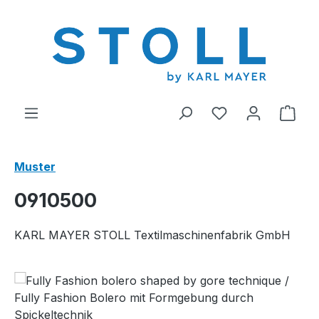
alt springen
Du hast 0 Produ
Ware
Muster
0910500
KARL MAYER STOLL Textilmaschinenfabrik GmbH
Bildergalerie überspringen