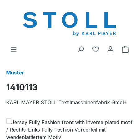
alt springen
Du hast 0 Produ
Ware
Muster
1410113
KARL MAYER STOLL Textilmaschinenfabrik GmbH
Bildergalerie überspringen