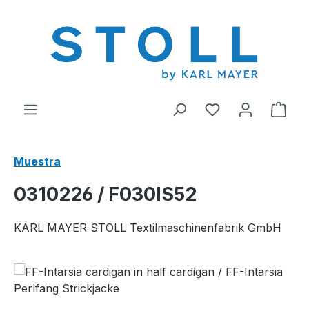
enido principal
Tienes 0 artícul
El c
Muestra
0310226 / F030IS52
KARL MAYER STOLL Textilmaschinenfabrik GmbH
Omitir galería de imágenes