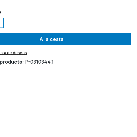
s
A la cesta
 lista de deseos
producto:
P-0310344.1