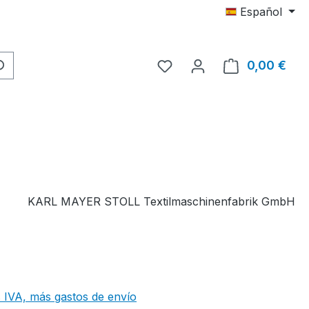
Español
Tienes 0 artículos en tu 
0,00 €
El c
KARL MAYER STOLL Textilmaschinenfabrik GmbH
 IVA, más gastos de envío