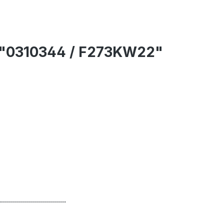
o "0310344 / F273KW22"
.................................