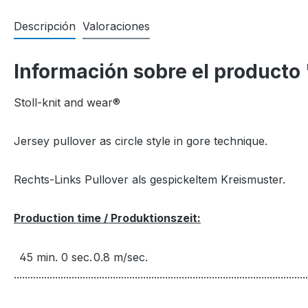
Descripción
Valoraciones
Información sobre el product
Stoll-knit and wear®
Jersey pullover as circle style in gore technique.
Rechts-Links Pullover als gespickeltem Kreismuster.
Production time / Produktionszeit:
45 min. 0 sec.
0.8 m/sec.
...........................................................................................................