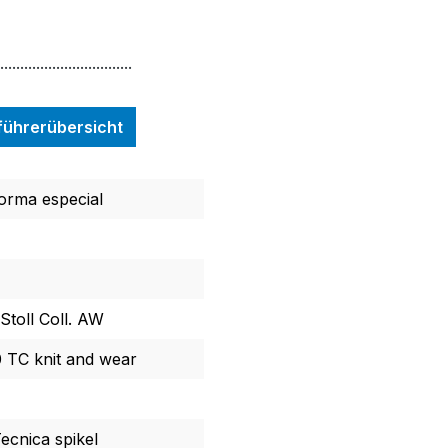
.................................
nführerübersicht
Forma especial
Stoll Coll. AW
TC knit and wear
ecnica spikel