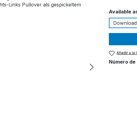
Seleccione
Available a
Download
Añadir a la
Número de 