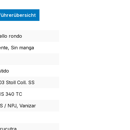
nführerübersicht
ello rondo
ente, Sin manga
stido
3 Stoll Coll. SS
S 340 TC
S / NPJ, Vanizar
trucutra