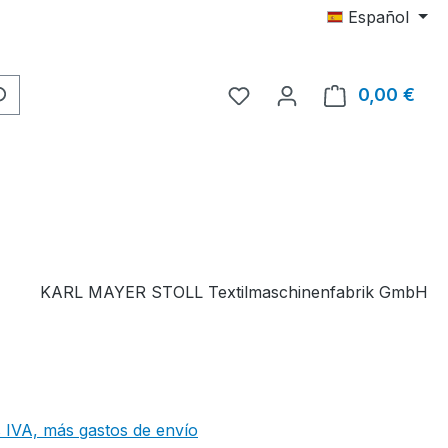
Español
Tienes 0 artículos en tu 
0,00 €
El c
KARL MAYER STOLL Textilmaschinenfabrik GmbH
 IVA, más gastos de envío