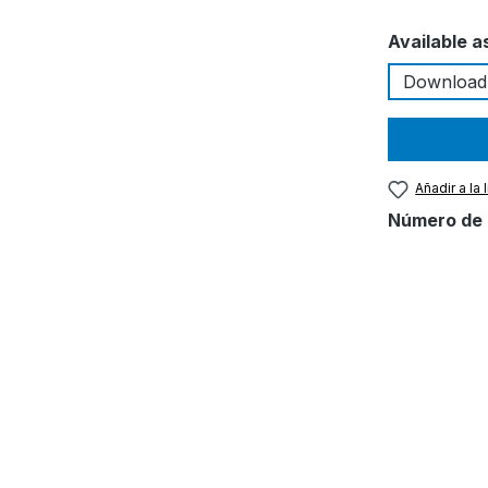
Seleccione
Available a
Download
Añadir a la
Número de 