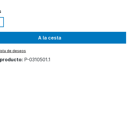
s
A la cesta
 lista de deseos
producto:
P-0310501.1