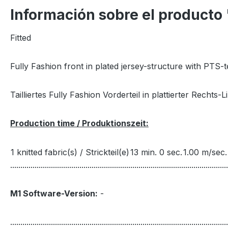
Información sobre el producto
Fitted
Fully Fashion front in plated jersey-structure with PTS-
Tailliertes Fully Fashion Vorderteil in plattierter Rechts
Production time / Produktionszeit:
1 knitted fabric(s) / Strickteil(e)
13 min. 0 sec.
1.00 m/sec.
...........................................................................................................
M1 Software-Version:
-
...........................................................................................................