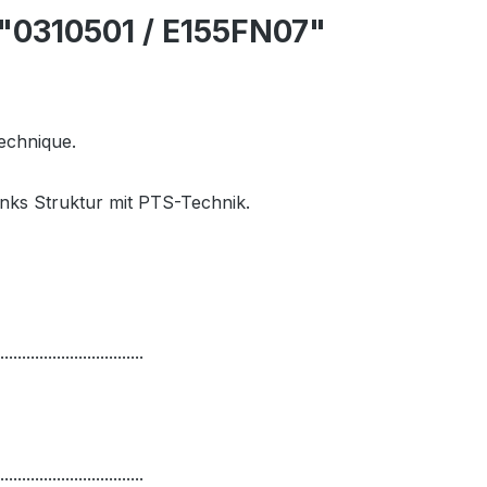
 "0310501 / E155FN07"
technique.
-Links Struktur mit PTS-Technik.
.................................
.................................