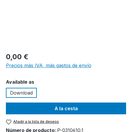
0,00 €
Precios más IVA, más gastos de envío
Seleccione
Available as
Download
A la cesta
Añadir a la lista de deseos
Número de producto:
P-0310610.1