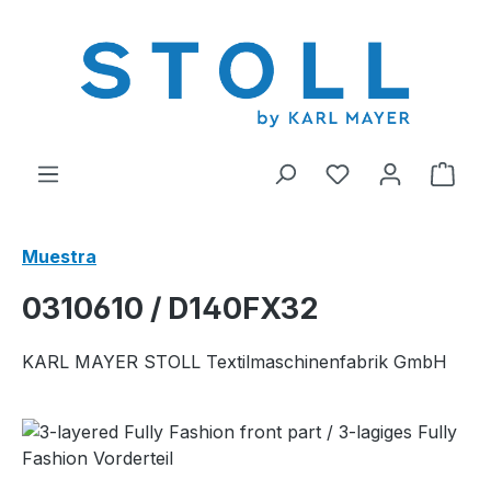
enido principal
Tienes 0 artícul
El c
Muestra
0310610 / D140FX32
KARL MAYER STOLL Textilmaschinenfabrik GmbH
Omitir galería de imágenes