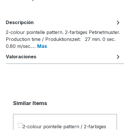
Descripción
2-colour pointelle pattern. 2-farbiges Petinetmuster.
Production time / Produktionszeit: 27 min. 0 sec.
0.80 m/sec.…
Más
Valoraciones
Omitir la galería de productos
Similar Items