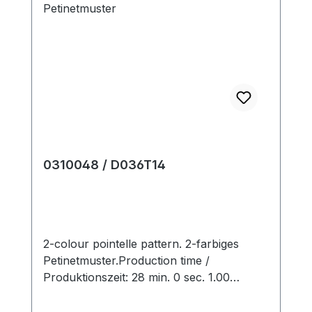
0310048 / D036T14
2-colour pointelle pattern. 2-farbiges
Petinetmuster.Production time /
Produktionszeit: 28 min. 0 sec. 1.00
m/sec.....................................................................
........................................................................SIRI