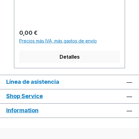
X Software-Version:
-...............................................................................
.............................................................Yarn
quality and carrier overview / Garn- und
Precio normal:
0,00 €
Fadenführerübersicht
Precios más IVA, más gastos de envío
Detalles
Línea de asistencia
Shop Service
Information