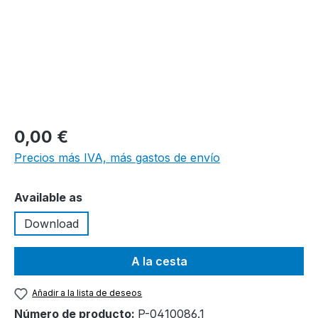
0,00 €
Precios más IVA, más gastos de envío
Seleccione
Available as
Download
A la cesta
Añadir a la lista de deseos
Número de producto:
P-0410086.1