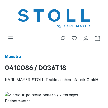
enido principal
Tienes 0 artícul
El c
Muestra
0410086 / D036T18
KARL MAYER STOLL Textilmaschinenfabrik GmbH
Omitir galería de imágenes