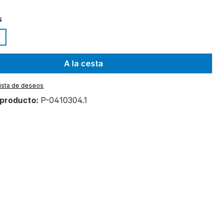
s
A la cesta
 lista de deseos
producto:
P-0410304.1