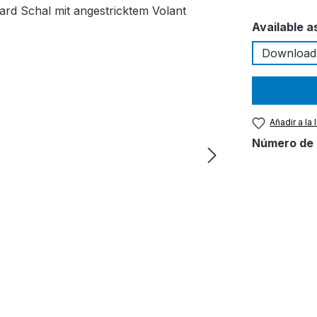
Seleccione
Available a
Download
Añadir a la
Número de 