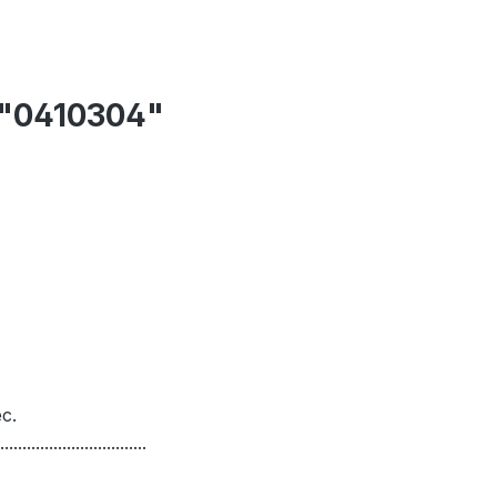
o "0410304"
c.
.................................