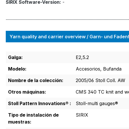
SIRIX Software-Version:
-
...........................................................................................................
Yarn quality and carrier overview / Garn- und Fade
Galga:
E2,5.2
Modelo:
Accesorios, Bufanda
Nombre de la colección:
2005/06 Stoll Coll. AW
Otros máquinas:
CMS 340 TC knit and w
Stoll Pattern Innovations® :
Stoll-multi gauges®
Tipo de instalación de
SIRIX
muestras: