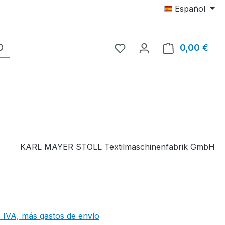
Español
Tienes 0 artículos en tu 
0,00 €
El c
KARL MAYER STOLL Textilmaschinenfabrik GmbH
 IVA, más gastos de envío