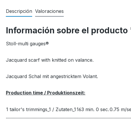
Descripción
Valoraciones
Información sobre el product
Stoll-multi gauges®
Jacquard scarf with knitted on valance.
Jacquard Schal mit angestricktem Volant.
Production time / Produktionszeit:
1 tailor's trimmings_1 / Zutaten_1
163 min. 0 sec.
0.75 m/se
...........................................................................................................