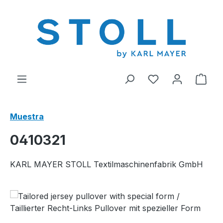
enido principal
Tienes 0 artícul
El c
Muestra
0410321
KARL MAYER STOLL Textilmaschinenfabrik GmbH
Omitir galería de imágenes