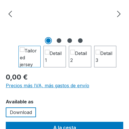
0,00 €
Precios más IVA, más gastos de envío
Seleccione
Available as
Download
A la cesta