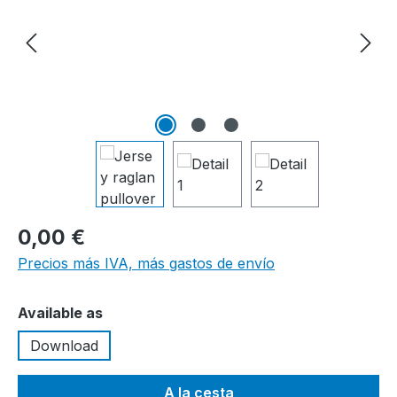
0,00 €
Precios más IVA, más gastos de envío
Seleccione
Available as
Download
A la cesta