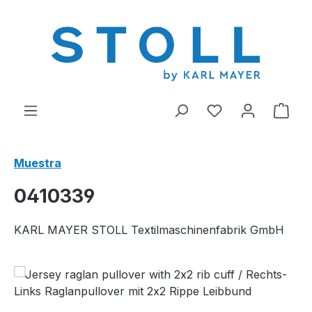
enido principal
Tienes 0 artícul
El c
Muestra
0410339
KARL MAYER STOLL Textilmaschinenfabrik GmbH
Omitir galería de imágenes