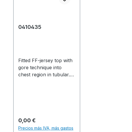
0410435
Fitted FF-jersey top with
gore technique into
chest region in tubular.
*Programs for front and
back available. Tailliertes
FF-Rechts-Links Top mit
gespickeltem
Brustbereich in
Schlauch. *Programme
Precio normal:
0,00 €
für V-Teil und R-Teil
Precios más IVA, más gastos
verfügbar. Production