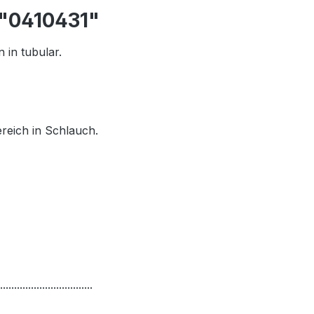
 "0410431"
 in tubular.
ereich in Schlauch.
.................................