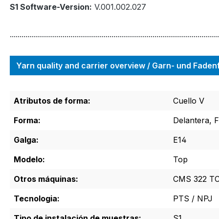
S1 Software-Version:
V.001.002.027
...........................................................................................................
Yarn quality and carrier overview / Garn- und Fade
Atributos de forma:
Cuello V
Forma:
Delantera, 
Galga:
E14
Modelo:
Top
Otros máquinas:
CMS 322 T
Tecnologia:
PTS / NPJ
Tipo de instalación de muestras:
S1