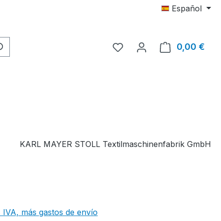
Español
Tienes 0 artículos en tu 
0,00 €
El c
KARL MAYER STOLL Textilmaschinenfabrik GmbH
 IVA, más gastos de envío