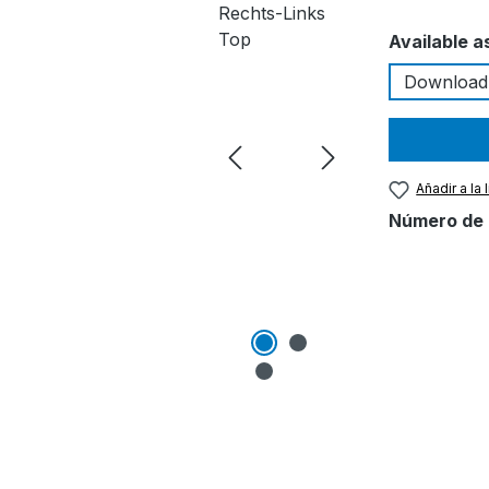
Seleccione
Available a
Download
Añadir a la
Número de 