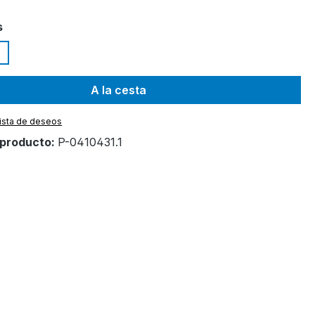
s
A la cesta
 lista de deseos
producto:
P-0410431.1