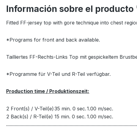
Información sobre el producto
Fitted FF-jersey top with gore technique into chest region
*Programs for front and back available.
Tailliertes FF-Rechts-Links Top mit gespickeltem Brustb
*Programme für V-Teil und R-Teil verfügbar.
Production time / Produktionszeit:
2 Front(s) / V-Teil(e)
35 min. 0 sec.
1.00 m/sec.
2 Back(s) / R-Teil(e)
15 min. 0 sec.
1.00 m/sec.
...........................................................................................................