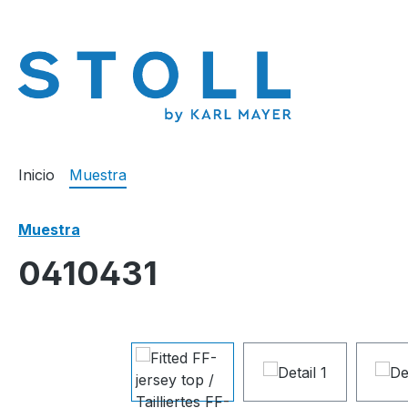
 búsqueda
Saltar a la navegación principal
Inicio
Muestra
Muestra
0410431
Omitir galería de imágenes