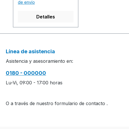
de envío
time / Produktionszeit: 1
Front(s) / V-Teil(e) 20
Detalles
min. 0 sec. 1.00 m/sec. 1
Back(s) / R-Teil(e) 8 min.
30 sec. 1.00 m/sec.
................................................
................................................
Línea de asistencia
............................................
Asistencia y asesoramiento en:
S1 Software-Version:
V.001.002.027
0180 - 000000
................................................
................................................
Lu-Vi, 09:00 - 17:00 horas
............................................Y
arn quality and carrier
overview / Garn- und
O a través de nuestro formulario de contacto
.
Fadenführerübersicht