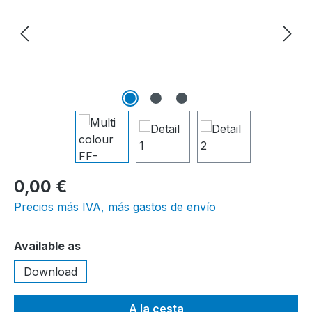
0,00 €
Precios más IVA, más gastos de envío
Seleccione
Available as
Download
A la cesta