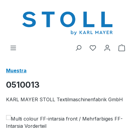
enido principal
Tienes 0 artícul
El c
Muestra
0510013
KARL MAYER STOLL Textilmaschinenfabrik GmbH
Omitir galería de imágenes