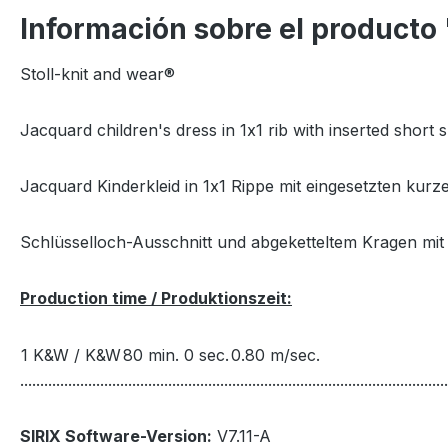
Información sobre el producto
Stoll-knit and wear®
Jacquard children's dress in 1x1 rib with inserted short 
Jacquard Kinderkleid in 1x1 Rippe mit eingesetzten kurz
Schlüsselloch-Ausschnitt und abgeketteltem Kragen mit
Production time / Produktionszeit:
1 K&W / K&W
80 min. 0 sec.
0.80 m/sec.
...........................................................................................................
SIRIX Software-Version:
V7.11-A