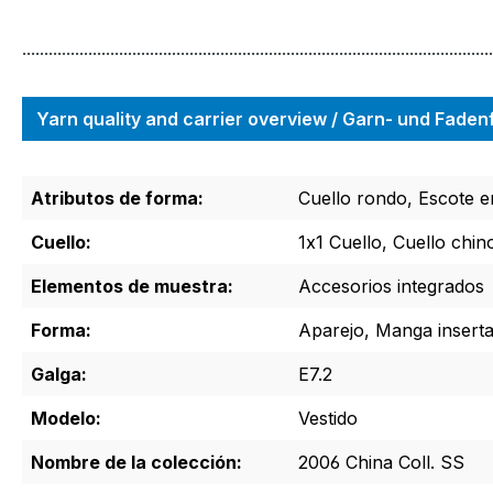
...........................................................................................................
Yarn quality and carrier overview / Garn- und Fade
Atributos de forma:
Cuello rondo, Escote 
Cuello:
1x1 Cuello, Cuello chin
Elementos de muestra:
Accesorios integrados
Forma:
Aparejo, Manga insert
Galga:
E7.2
Modelo:
Vestido
Nombre de la colección:
2006 China Coll. SS