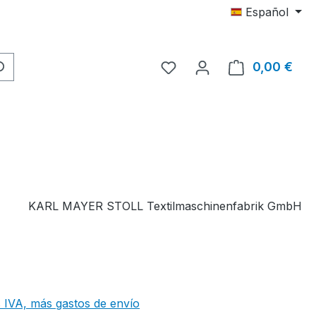
Español
Tienes 0 artículos en tu 
0,00 €
El c
KARL MAYER STOLL Textilmaschinenfabrik GmbH
 IVA, más gastos de envío