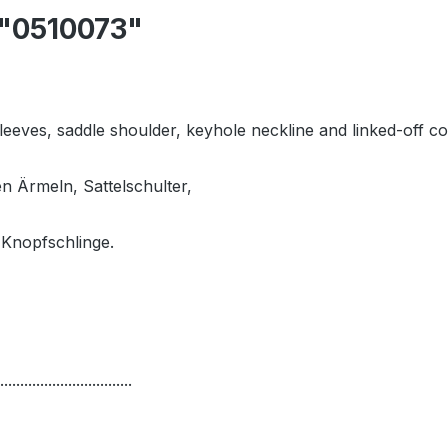
 "0510073"
sleeves, saddle shoulder, keyhole neckline and linked-off co
en Ärmeln, Sattelschulter,
 Knopfschlinge.
.................................