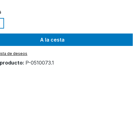
s
A la cesta
 lista de deseos
producto:
P-0510073.1