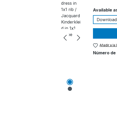
Seleccione
Available a
Download
Añadir a la
Número de 