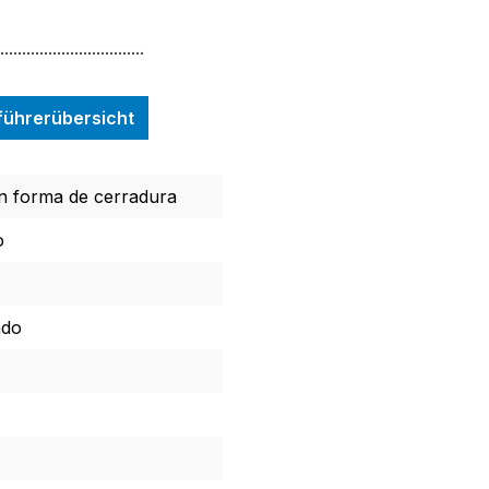
.................................
nführerübersicht
en forma de cerradura
o
ado