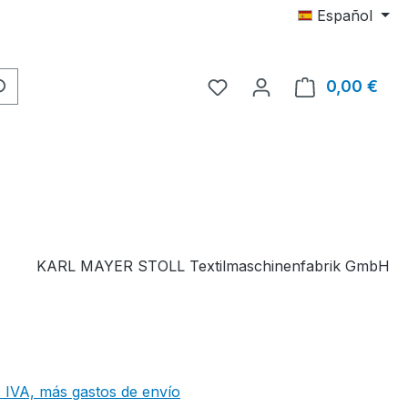
Español
Tienes 0 artículos en tu 
0,00 €
El c
KARL MAYER STOLL Textilmaschinenfabrik GmbH
 IVA, más gastos de envío