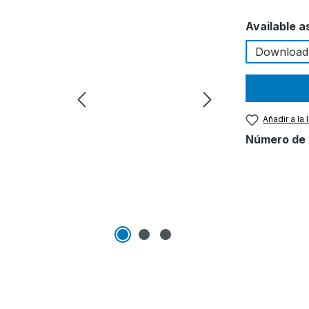
Seleccione
Available a
Download
Añadir a la
Número de 