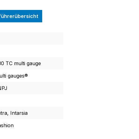
nführerübersicht
0 TC multi gauge
ulti gauges®
NPJ
tra, Intarsia
ashion