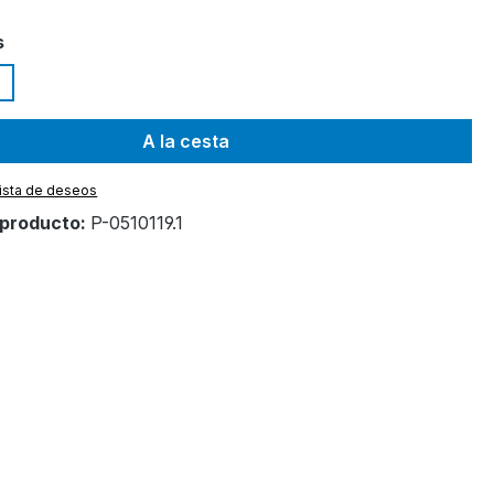
s
A la cesta
 lista de deseos
producto:
P-0510119.1