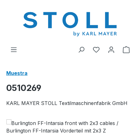
enido principal
Tienes 0 artícul
El c
Muestra
0510269
KARL MAYER STOLL Textilmaschinenfabrik GmbH
Omitir galería de imágenes