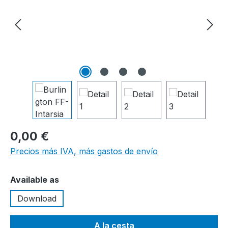
0,00 €
Precios más IVA, más gastos de envío
Seleccione
Available as
Download
A la cesta