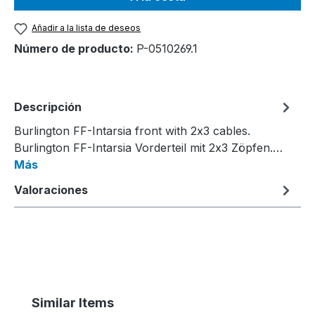
Añadir a la lista de deseos
Número de producto:
P-0510269.1
Descripción
Burlington FF-Intarsia front with 2x3 cables.
Burlington FF-Intarsia Vorderteil mit 2x3 Zöpfen.…
Más
Valoraciones
Omitir la galería de productos
Similar Items