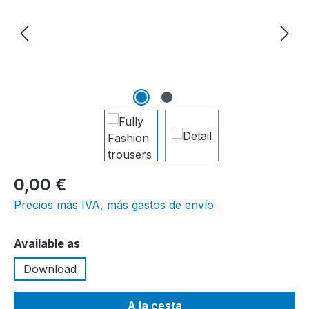
0,00 €
Precios más IVA, más gastos de envío
Seleccione
Available as
Download
A la cesta