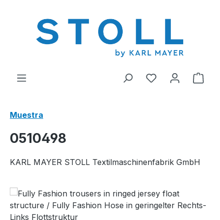
enido principal
Tienes 0 artícul
El c
Muestra
0510498
KARL MAYER STOLL Textilmaschinenfabrik GmbH
Omitir galería de imágenes