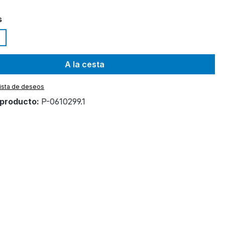
s
A la cesta
 lista de deseos
producto:
P-0610299.1