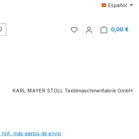
Español
Tienes 0 artículos en tu 
0,00 €
El c
KARL MAYER STOLL Textilmaschinenfabrik GmbH
 IVA, más gastos de envío