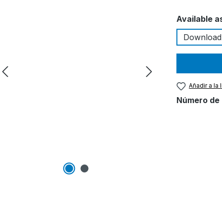
Seleccione
Available a
Download
Añadir a la
Número de 