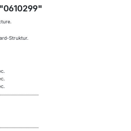
 "0610299"
cture.
ard-Struktur.
c.
c.
c.
.................................
.................................