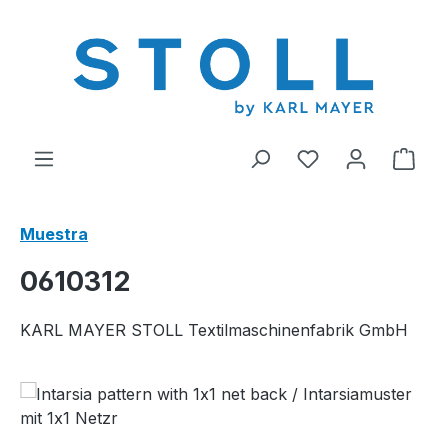
enido principal
Tienes 0 artícul
El c
Muestra
0610312
KARL MAYER STOLL Textilmaschinenfabrik GmbH
Omitir galería de imágenes