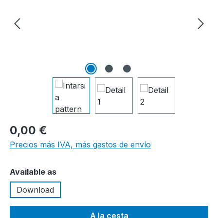
0,00 €
Precios más IVA, más gastos de envío
Seleccione
Available as
Download
A la cesta