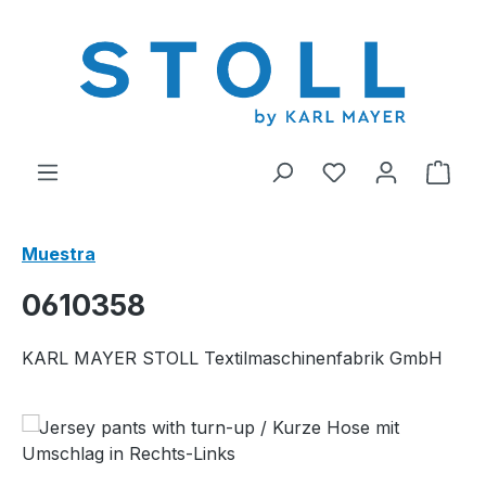
enido principal
Tienes 0 artícul
El c
Muestra
0610358
KARL MAYER STOLL Textilmaschinenfabrik GmbH
Omitir galería de imágenes