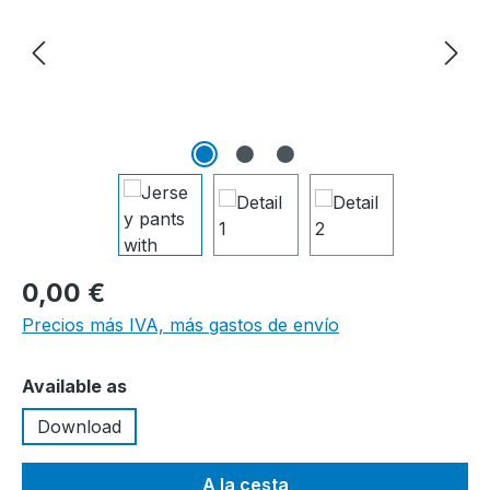
0,00 €
Precios más IVA, más gastos de envío
Seleccione
Available as
Download
A la cesta