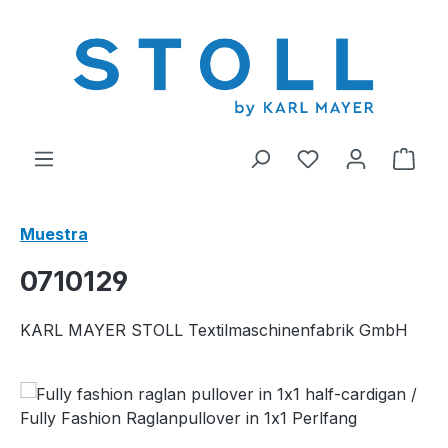
enido principal
Tienes 0 artícul
El c
Muestra
0710129
KARL MAYER STOLL Textilmaschinenfabrik GmbH
Omitir galería de imágenes