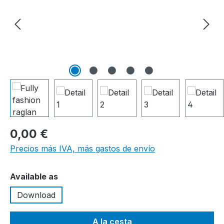
0,00 €
Precios más IVA, más gastos de envío
Seleccione
Available as
Download
A la cesta