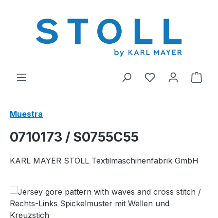
enido principal
Tienes 0 artícul
El c
Muestra
0710173 / S0755C55
KARL MAYER STOLL Textilmaschinenfabrik GmbH
Omitir galería de imágenes