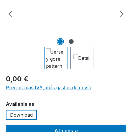
0,00 €
Precios más IVA, más gastos de envío
Seleccione
Available as
Download
A la cesta