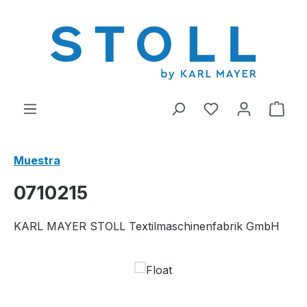
enido principal
Tienes 0 artícul
El c
Muestra
0710215
KARL MAYER STOLL Textilmaschinenfabrik GmbH
Omitir galería de imágenes