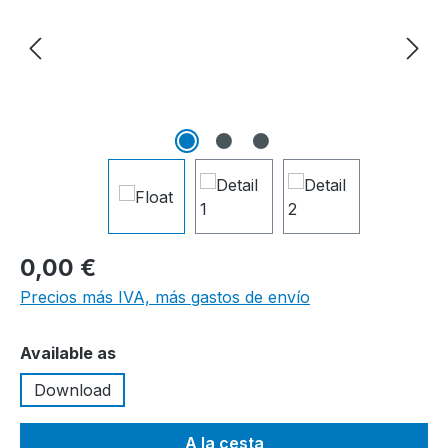
0,00 €
Precios más IVA, más gastos de envío
Seleccione
Available as
Download
A la cesta