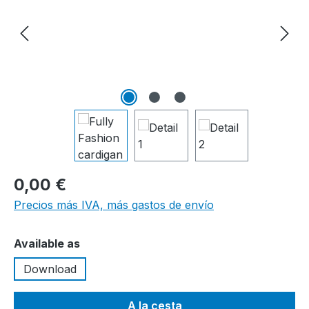
0,00 €
Precios más IVA, más gastos de envío
Seleccione
Available as
Download
A la cesta