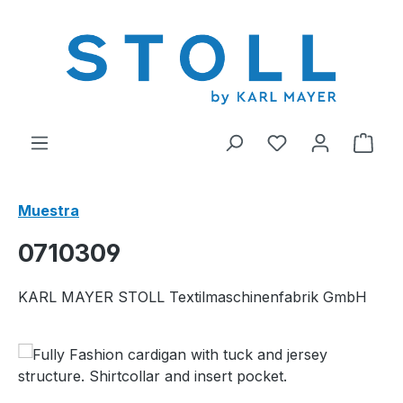
enido principal
Tienes 0 artícul
El c
Muestra
0710309
KARL MAYER STOLL Textilmaschinenfabrik GmbH
Omitir galería de imágenes