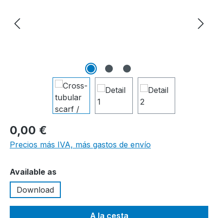
0,00 €
Precios más IVA, más gastos de envío
Seleccione
Available as
Download
A la cesta