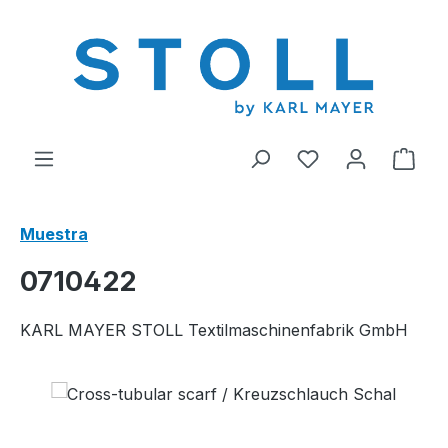
enido principal
Tienes 0 artícul
El c
Muestra
0710422
KARL MAYER STOLL Textilmaschinenfabrik GmbH
Omitir galería de imágenes