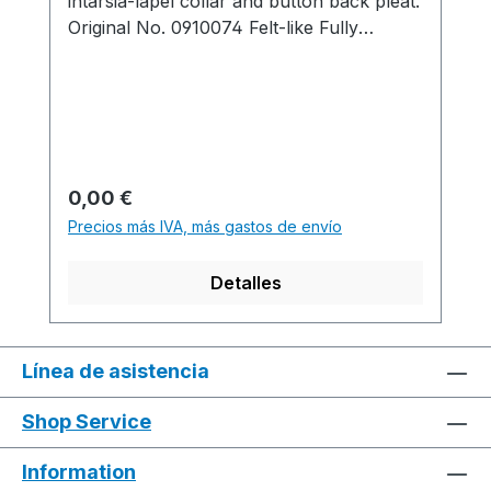
intarsia-lapel collar and button back pleat.
Original No. 0910074 Felt-like Fully
Fashion jersey cardigan in 1x1 technique
with intarsia-lapel collar and button back
pleatProduction time / Produktionszeit:1
knitted fabric(s) / Strickteil(e) 52 min. 0
sec. 0.90
m/sec.....................................................................
Precio normal:
0,00 €
........................................................................S1
Precios más IVA, más gastos de envío
Software-Version:
V.002.006.000.....................................................
Detalles
.................................................................................
......Yarn quality and carrier overview
/ Garn- und Fadenführerübersicht
Línea de asistencia
Shop Service
Information