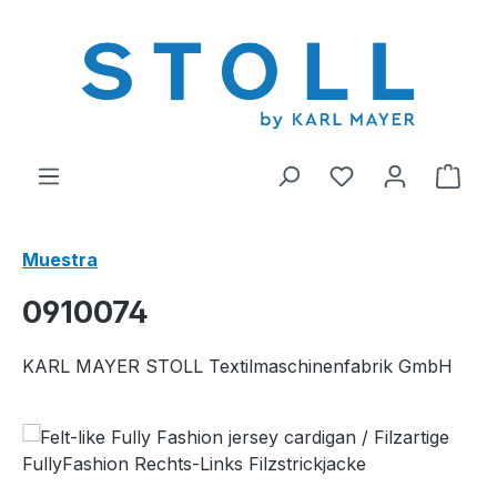
enido principal
Tienes 0 artícul
El c
Muestra
0910074
KARL MAYER STOLL Textilmaschinenfabrik GmbH
Omitir galería de imágenes