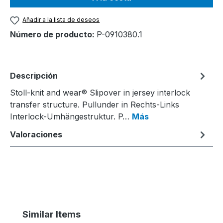
Añadir a la lista de deseos
Número de producto:
P-0910380.1
Descripción
Stoll-knit and wear® Slipover in jersey interlock
transfer structure. Pullunder in Rechts-Links
Interlock-Umhängestruktur. P…
Más
Valoraciones
Omitir la galería de productos
Similar Items