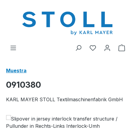
enido principal
Tienes 0 artícul
El c
Muestra
0910380
KARL MAYER STOLL Textilmaschinenfabrik GmbH
Omitir galería de imágenes