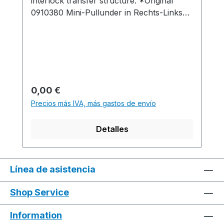
interlock transfer structure. *Original
0910380 Mini-Pullunder in Rechts-Links
Interlock-Umhängestruktur.Production
time / Produktionszeit:1 K&W / K&W 11 min.
52 sec. 1.00
m/sec.....................................................................
........................................................................M1pl
us Software-Version: E5.0.010 Build
Precio normal:
0,00 €
001..........................................................................
Precios más IVA, más gastos de envío
..................................................................Yarn
quality and carrier overview / Garn- und
Detalles
Fadenführerübersicht
Línea de asistencia
Shop Service
Information