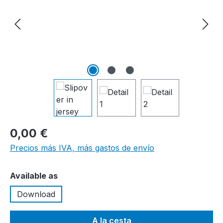
0,00 €
Precios más IVA, más gastos de envío
Seleccione
Available as
Download
A la cesta