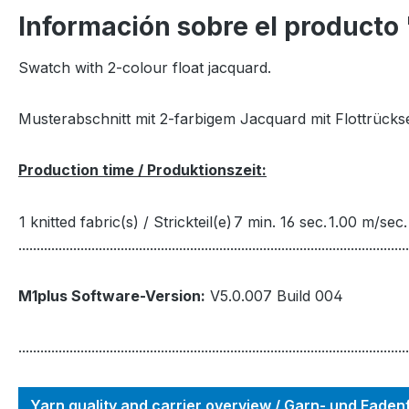
Información sobre el producto
Swatch with 2-colour float jacquard.
Musterabschnitt mit 2-farbigem Jacquard mit Flottrückse
Production time / Produktionszeit:
1 knitted fabric(s) / Strickteil(e)
7 min. 16 sec.
1.00 m/sec.
...........................................................................................................
M1plus Software-Version:
V5.0.007 Build 004
...........................................................................................................
Yarn quality and carrier overview / Garn- und Fade