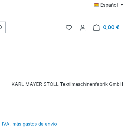
Español
Tienes 0 artículos en tu 
0,00 €
El c
KARL MAYER STOLL Textilmaschinenfabrik GmbH
 IVA, más gastos de envío