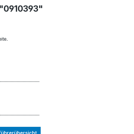
 "0910393"
ite.
.................................
.................................
nführerübersicht