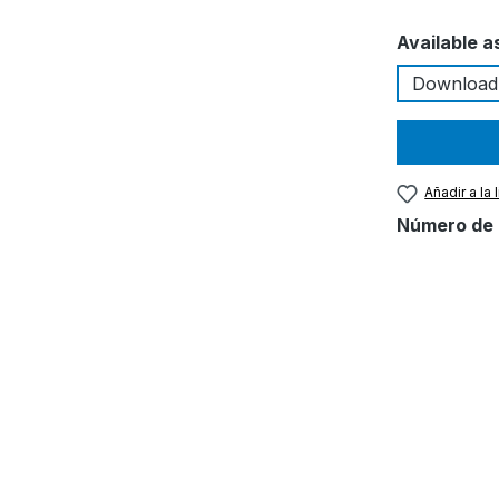
Seleccione
Available a
Download
Añadir a la
Número de 