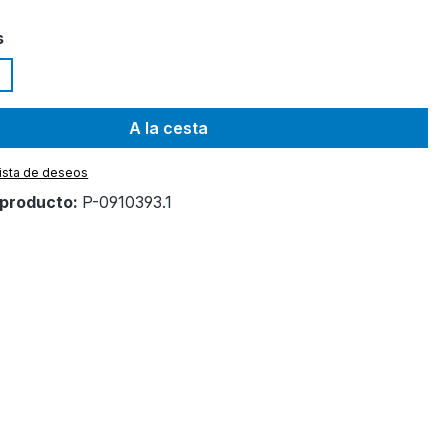
s
A la cesta
 lista de deseos
producto:
P-0910393.1