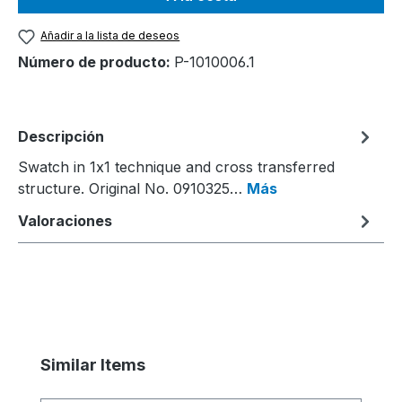
Añadir a la lista de deseos
Número de producto:
P-1010006.1
Descripción
Swatch in 1x1 technique and cross transferred
structure. Original No. 0910325…
Más
Valoraciones
Omitir la galería de productos
Similar Items