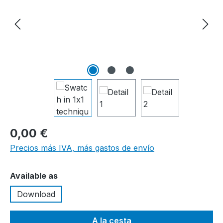
0,00 €
Precios más IVA, más gastos de envío
Seleccione
Available as
Download
A la cesta