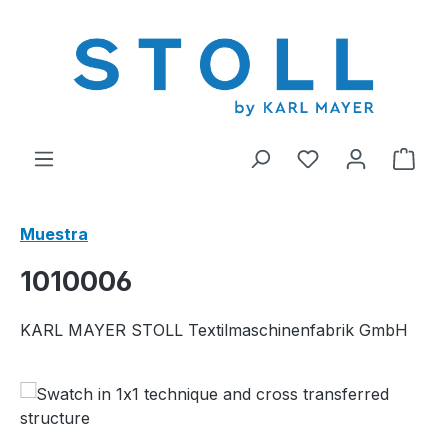
enido principal
Tienes 0 artícul
El c
Muestra
1010006
KARL MAYER STOLL Textilmaschinenfabrik GmbH
Omitir galería de imágenes