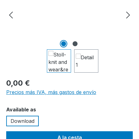
0,00 €
Precios más IVA, más gastos de envío
Seleccione
Available as
Download
A la cesta