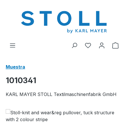
enido principal
Tienes 0 artícul
El c
Muestra
1010341
KARL MAYER STOLL Textilmaschinenfabrik GmbH
Omitir galería de imágenes