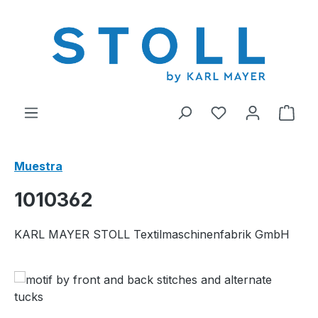
enido principal
Tienes 0 artícul
El c
Muestra
1010362
KARL MAYER STOLL Textilmaschinenfabrik GmbH
Omitir galería de imágenes