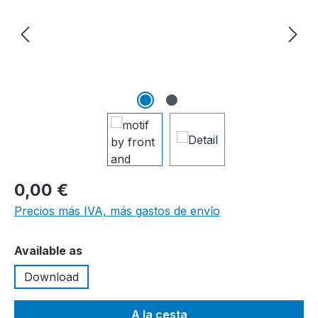
0,00 €
Precios más IVA, más gastos de envío
Seleccione
Available as
Download
A la cesta