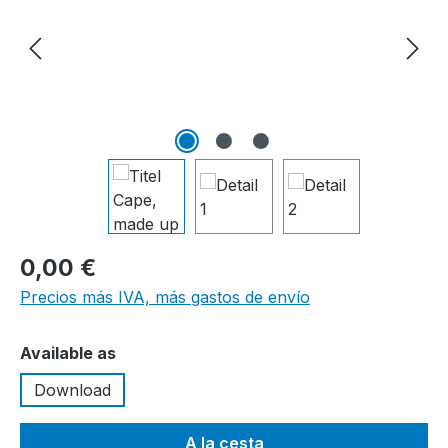
0,00 €
Precios más IVA, más gastos de envío
Seleccione
Available as
Download
A la cesta