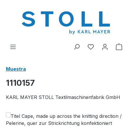
enido principal
Tienes 0 artícul
El c
Muestra
1110157
KARL MAYER STOLL Textilmaschinenfabrik GmbH
Omitir galería de imágenes