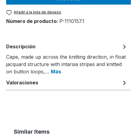
Añadir a la lista de deseos
Número de producto:
P-1110157.1
Descripción
Cape, made up across the knitting direction, in float
jacquard structure with intarsia stripes and knitted
on button loops,…
Más
Valoraciones
Omitir la galería de productos
Similar Items