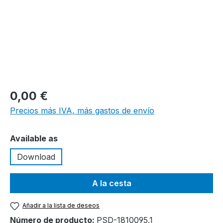
0,00 €
Precios más IVA, más gastos de envío
Seleccione
Available as
Download
A la cesta
Añadir a la lista de deseos
Número de producto:
PSD-1810095.1