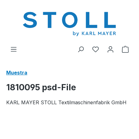
enido principal
Tienes 0 artícul
El c
Muestra
1810095 psd-File
KARL MAYER STOLL Textilmaschinenfabrik GmbH
Omitir galería de imágenes