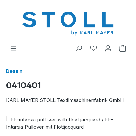
tenu principal
Vous avez 0 arti
Le p
Dessin
0410401
KARL MAYER STOLL Textilmaschinenfabrik GmbH
Ignorer la galerie d'images