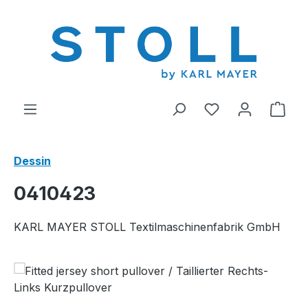
tenu principal
Vous avez 0 arti
Le p
Dessin
0410423
KARL MAYER STOLL Textilmaschinenfabrik GmbH
Ignorer la galerie d'images