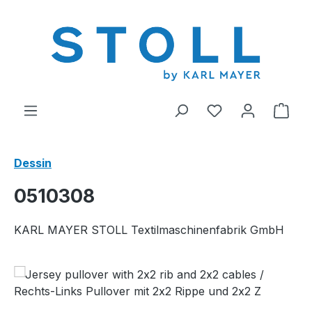
tenu principal
Vous avez 0 arti
Le p
Dessin
0510308
KARL MAYER STOLL Textilmaschinenfabrik GmbH
Ignorer la galerie d'images