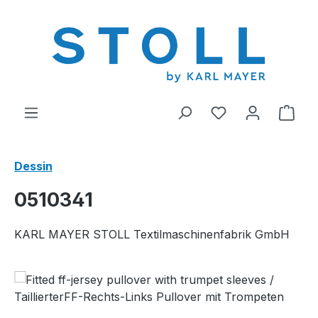
tenu principal
Vous avez 0 arti
Le p
Dessin
0510341
KARL MAYER STOLL Textilmaschinenfabrik GmbH
Ignorer la galerie d'images