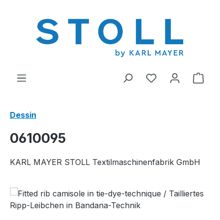
tenu principal
Vous avez 0 arti
Le p
Dessin
0610095
KARL MAYER STOLL Textilmaschinenfabrik GmbH
Ignorer la galerie d'images