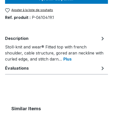
Ajouter à la liste de souhaits
Réf. produit :
P-0610419.1
Description
Stoll-knit and wear® Fitted top with french
shoulder, cable structure, gored aran neckline with
curled edge, and stitch darn…
Plus
Évaluations
Ignorer la galerie de produits
Similar Items