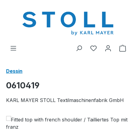
tenu principal
Vous avez 0 arti
Le p
Dessin
0610419
KARL MAYER STOLL Textilmaschinenfabrik GmbH
Ignorer la galerie d'images