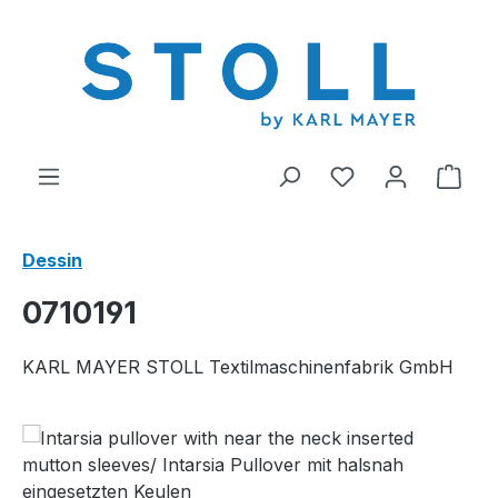
tenu principal
Vous avez 0 arti
Le p
Dessin
0710191
KARL MAYER STOLL Textilmaschinenfabrik GmbH
Ignorer la galerie d'images