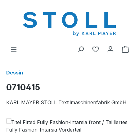
tenu principal
Vous avez 0 arti
Le p
Dessin
0710415
KARL MAYER STOLL Textilmaschinenfabrik GmbH
Ignorer la galerie d'images