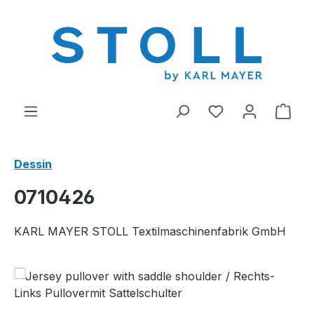
tenu principal
Vous avez 0 arti
Le p
Dessin
0710426
KARL MAYER STOLL Textilmaschinenfabrik GmbH
Ignorer la galerie d'images