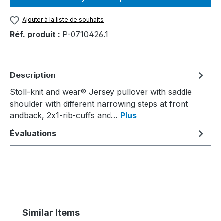
Ajouter à la liste de souhaits
Réf. produit :
P-0710426.1
Description
Stoll-knit and wear® Jersey pullover with saddle
shoulder with different narrowing steps at front
andback, 2x1-rib-cuffs and…
Plus
Évaluations
Ignorer la galerie de produits
Similar Items