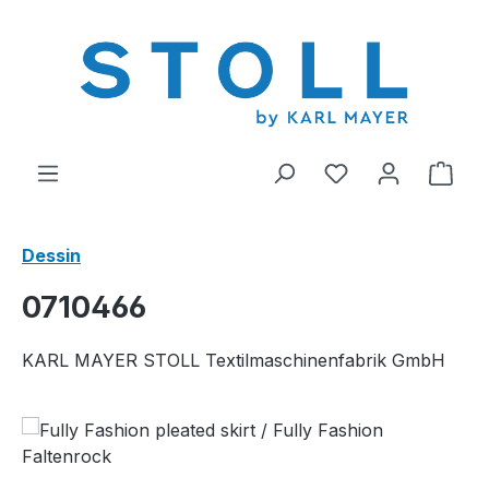
tenu principal
Vous avez 0 arti
Le p
Dessin
0710466
KARL MAYER STOLL Textilmaschinenfabrik GmbH
Ignorer la galerie d'images