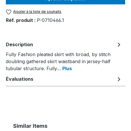
Ajouter à la liste de souhaits
Réf. produit :
P-0710466.1
Description
Fully Fashion pleated skirt with broad, by stitch
doubling gathered skirt waistband in jersey-half
tubular structure. Fully…
Plus
Évaluations
Ignorer la galerie de produits
Similar Items