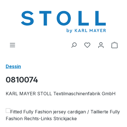
tenu principal
Vous avez 0 arti
Le p
Dessin
0810074
KARL MAYER STOLL Textilmaschinenfabrik GmbH
Ignorer la galerie d'images