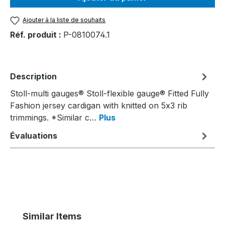
Ajouter à la liste de souhaits
Réf. produit :
P-0810074.1
Description
Stoll-multi gauges® Stoll-flexible gauge® Fitted Fully
Fashion jersey cardigan with knitted on 5x3 rib
trimmings. *Similar c…
Plus
Évaluations
Ignorer la galerie de produits
Similar Items