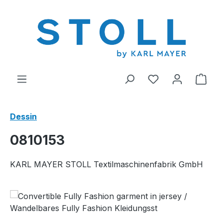
tenu principal
Vous avez 0 arti
Le p
Dessin
0810153
KARL MAYER STOLL Textilmaschinenfabrik GmbH
Ignorer la galerie d'images